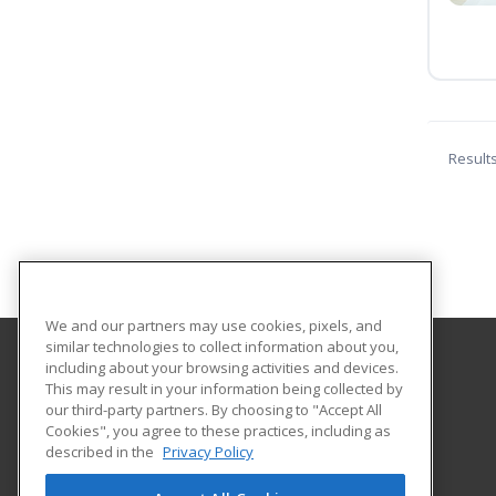
Result
We and our partners may use cookies, pixels, and
similar technologies to collect information about you,
including about your browsing activities and devices.
Indiana University South Bend
This may result in your information being collected by
Extended Learning Services
our third-party partners. By choosing to "Accept All
Cookies", you agree to these practices, including as
1700 Mishawaka Avenue, PO Box 7111
described in the
Privacy Policy
Extended Learning Services
South Bend, IN 46634 US