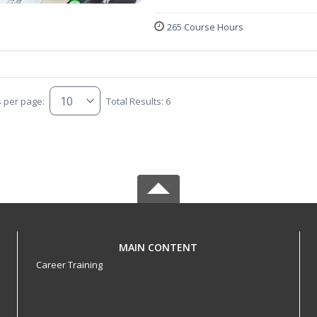
265 Course Hours
s per page:
Total Results: 6
MAIN CONTENT
Career Training