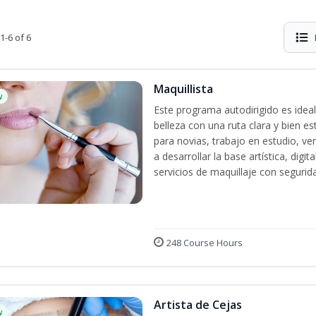
1-6 of 6
Maquillista
w
Este programa autodirigido es ideal
belleza con una ruta clara y bien e
para novias, trabajo en estudio, ven
a desarrollar la base artística, dig
servicios de maquillaje con segurida
248 Course Hours
Artista de Cejas
w