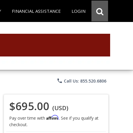
Y
FINANCIAL ASSISTANCE
LOGIN
phone
Call Us: 855.520.6806
$695.00
(USD)
Affirm
Pay over time with
. See if you qualify at
checkout.