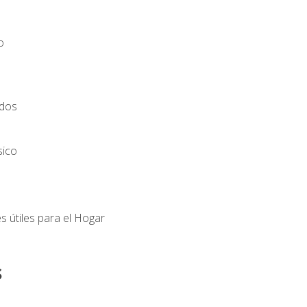
o
ados
sico
s útiles para el Hogar
s