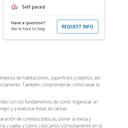
speed
Self paced
Have a question?
REQUEST INFO
We're here to help
mpieza de habitaciones, superficies y objetos, así
rrectamente. También comprenderán cómo lavar la
zando con los fundamentos de cómo organizar un
mpo y a elaborar listas de tareas.
eparación de comidas básicas, poner la mesa y
ría y vajilla, y cómo colocarlos correctamente en la