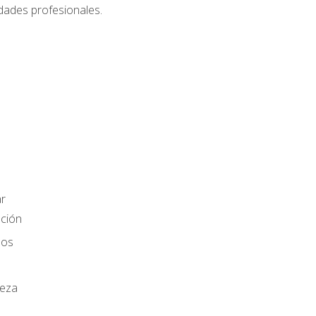
dades profesionales.
r
ación
los
ieza