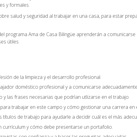
s y formales.
bre salud y seguridad al trabajar en una casa, para estar pre
del programa Ama de Casa Bilingüe aprenderán a comunicarse en 
es útiles
sión de la limpieza y el desarrollo profesional.
bajador doméstico profesional y a comunicarse adecuadament
 y las frases necesarias que podrìan utlizarse en el trabajo
para trabajar en este campo y cómo gestionar una carrera en e
 títulos de trabajo para ayudarle a decidir cuál es el más adec
 currículum y cómo debe presentarse un portafolio.
trevistas con confianza y a hacer las preguntas adecuadas.