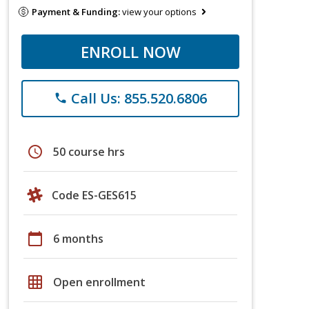
Payment & Funding:
view your options
ENROLL NOW
Call Us: 855.520.6806
phone
schedule
50 course hrs
Code ES-GES615
calendar_today
6 months
grid_on
Open enrollment