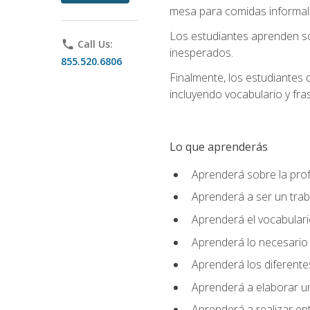
mesa para comidas informale
Los estudiantes aprenden so
phone
Call Us:
inesperados.
855.520.6806
Finalmente, los estudiantes 
incluyendo vocabulario y fras
Lo que aprenderás
Aprenderá sobre la profe
Aprenderá a ser un tra
Aprenderá el vocabulario
Aprenderá lo necesario 
Aprenderá los diferentes
Aprenderá a elaborar un
Aprenderá a realizar en