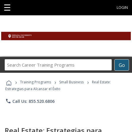
☰
LOGIN
Search
Go
Career
Training
›
›
›
Programs
Training Programs
Small Business
Real Estate:
Estrategias para Alcanzar el Éxito
phone
Call Us: 855.520.6806
Real Estate: Estrategias para