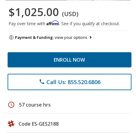
$1,025.00
(USD)
Affirm
Pay over time with
. See if you qualify at checkout.
Payment & Funding:
view your options
ENROLL NOW
Call Us: 855.520.6806
phone
schedule
57 course hrs
Code ES-GES2188