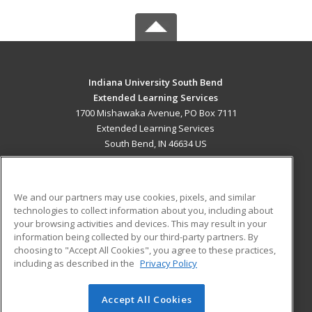
Indiana University South Bend
Extended Learning Services
1700 Mishawaka Avenue, PO Box 7111
Extended Learning Services
South Bend, IN 46634 US
MAIN CONTENT
Career Training
We and our partners may use cookies, pixels, and similar
technologies to collect information about you, including about
ADDITIONAL RESOURCES
your browsing activities and devices. This may result in your
information being collected by our third-party partners. By
Military
Student Blog
choosing to "Accept All Cookies", you agree to these practices,
Financial Assistance
including as described in the
Privacy Policy
Help
Accept All Cookies
© 2026 ed2go, a division of Cengage Learning. All rights