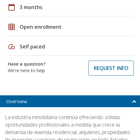
calendar_today
3 months
grid_on
Open enrollment
speed
Self paced
Have a question?
REQUEST INFO
We're here to help
Overview
La industria inmobiliaria continúa ofreciendo sólidas
oportunidades profesionales a medida que crece la
demanda de vivienda residencial, alquileres, propiedades
de inversión y servicios de reubicación en todo Estados